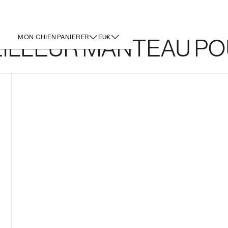
MON CHIEN
PANIER
FR
EU€
EILLEUR MANTEAU PO