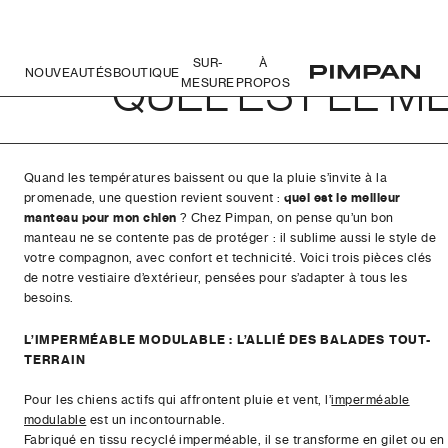
SUR-
À
NOUVEAUTÉS
BOUTIQUE
QUEL EST LE M
MESURE
PROPOS
Quand les températures baissent ou que la pluie s’invite à la
promenade, une question revient souvent :
quel est le meilleur
manteau pour mon chien
? Chez Pimpan, on pense qu’un bon
manteau ne se contente pas de protéger : il sublime aussi le style de
votre compagnon, avec confort et technicité. Voici trois pièces clés
de notre vestiaire d’extérieur, pensées pour s’adapter à tous les
besoins.
L’IMPERMÉABLE MODULABLE : L’ALLIÉ DES BALADES TOUT-
TERRAIN
Pour les chiens actifs qui affrontent pluie et vent, l’
imperméable
modulable
est un incontournable.
Fabriqué en tissu recyclé imperméable, il se transforme en gilet ou en