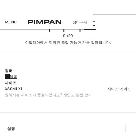
가죽 가드
MENU
장바구니
€ 120
이탈리아에서 제작된 조절 가능한 가죽 칼라입니다.
컬러
블랙
사이즈
XS
S
M
L
XL
사이즈 가이드
원하시는 사이즈가 품절되었나요? 재입고 알림 받기
설명