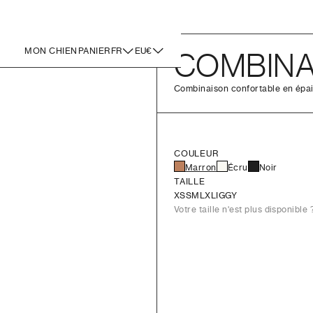
MON CHIEN
PANIER
FR
EU€
COMBINA
Combinaison confortable en épais
COULEUR
Marron
Écru
Noir
TAILLE
XS
S
M
L
XL
IGGY
Votre taille n'est plus disponible