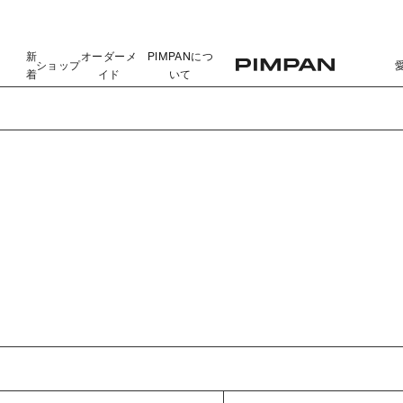
新
オーダーメ
PIMPANにつ
ショップ
着
イド
いて