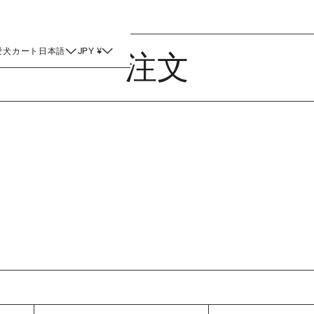
愛犬
カート
日本語
JPY ¥
注文