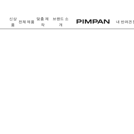
신상
맞춤 제
브랜드 소
전체 제품
내 반려견
품
작
개