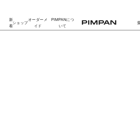
新
オーダーメ
PIMPANにつ
ショップ
着
イド
いて